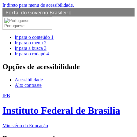
Ir direto para menu de acessibilidade.
Portal do Governo Brasileiro
Portuguese
Ir para o conteúdo
1
Ir para o menu
2
Ir para a busca
3
Ir para o rodapé
4
Opções de acessibilidade
Acessibilidade
Alto contraste
IFB
Instituto Federal de Brasília
Ministério da Educação