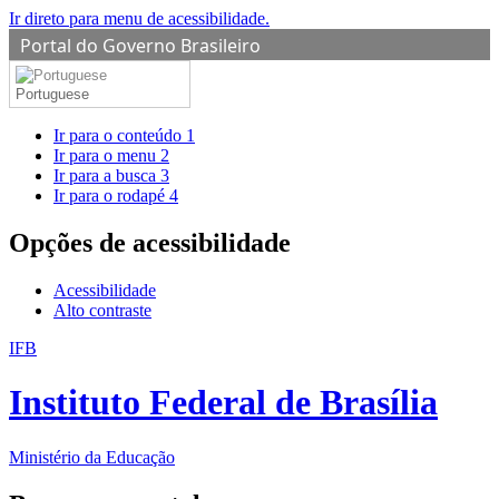
Ir direto para menu de acessibilidade.
Portal do Governo Brasileiro
Portuguese
Ir para o conteúdo
1
Ir para o menu
2
Ir para a busca
3
Ir para o rodapé
4
Opções de acessibilidade
Acessibilidade
Alto contraste
IFB
Instituto Federal de Brasília
Ministério da Educação