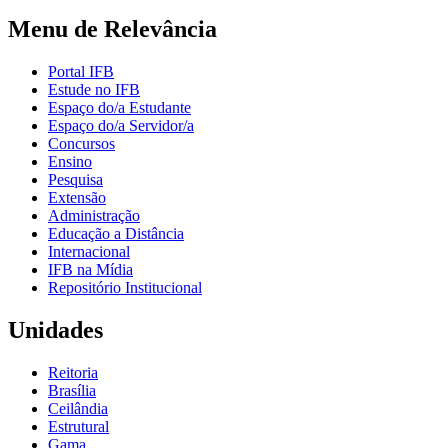
Menu de Relevância
Portal IFB
Estude no IFB
Espaço do/a Estudante
Espaço do/a Servidor/a
Concursos
Ensino
Pesquisa
Extensão
Administração
Educação a Distância
Internacional
IFB na Mídia
Repositório Institucional
Unidades
Reitoria
Brasília
Ceilândia
Estrutural
Gama