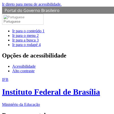
Ir direto para menu de acessibilidade.
Portal do Governo Brasileiro
Portuguese
Ir para o conteúdo
1
Ir para o menu
2
Ir para a busca
3
Ir para o rodapé
4
Opções de acessibilidade
Acessibilidade
Alto contraste
IFB
Instituto Federal de Brasília
Ministério da Educação