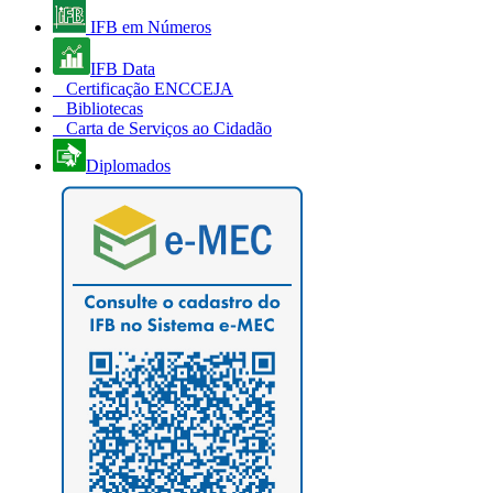
IFB em Números
IFB Data
Certificação ENCCEJA
Bibliotecas
Carta de Serviços ao Cidadão
Diplomados