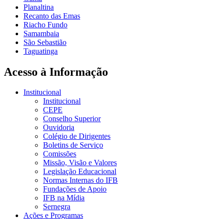
Planaltina
Recanto das Emas
Riacho Fundo
Samambaia
São Sebastião
Taguatinga
Acesso à Informação
Institucional
Institucional
CEPE
Conselho Superior
Ouvidoria
Colégio de Dirigentes
Boletins de Serviço
Comissões
Missão, Visão e Valores
Legislação Educacional
Normas Internas do IFB
Fundações de Apoio
IFB na Mídia
Sernegra
Ações e Programas