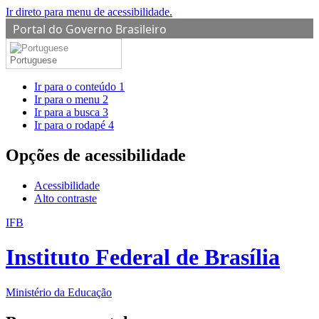
Ir direto para menu de acessibilidade.
Portal do Governo Brasileiro
Portuguese
Ir para o conteúdo
1
Ir para o menu
2
Ir para a busca
3
Ir para o rodapé
4
Opções de acessibilidade
Acessibilidade
Alto contraste
IFB
Instituto Federal de Brasília
Ministério da Educação