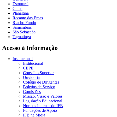
Estrutural
Gama
Planaltina
Recanto das Emas
Riacho Fundo
Samambaia
São Sebastião
Taguatinga
Acesso à Informação
Institucional
Institucional
CEPE
Conselho Superior
Ouvidoria
Colégio de Dirigentes
Boletins de Serviço
Comissões
Missão, Visão e Valores
Legislação Educacional
Normas Internas do IFB
Fundações de Apoio
IFB na Mídia