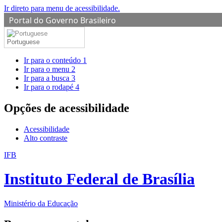
Ir direto para menu de acessibilidade.
Portal do Governo Brasileiro
Portuguese
Ir para o conteúdo
1
Ir para o menu
2
Ir para a busca
3
Ir para o rodapé
4
Opções de acessibilidade
Acessibilidade
Alto contraste
IFB
Instituto Federal de Brasília
Ministério da Educação