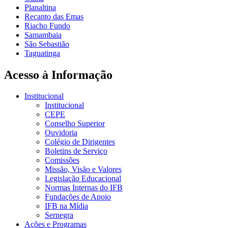
Planaltina
Recanto das Emas
Riacho Fundo
Samambaia
São Sebastião
Taguatinga
Acesso à Informação
Institucional
Institucional
CEPE
Conselho Superior
Ouvidoria
Colégio de Dirigentes
Boletins de Serviço
Comissões
Missão, Visão e Valores
Legislação Educacional
Normas Internas do IFB
Fundações de Apoio
IFB na Mídia
Sernegra
Ações e Programas