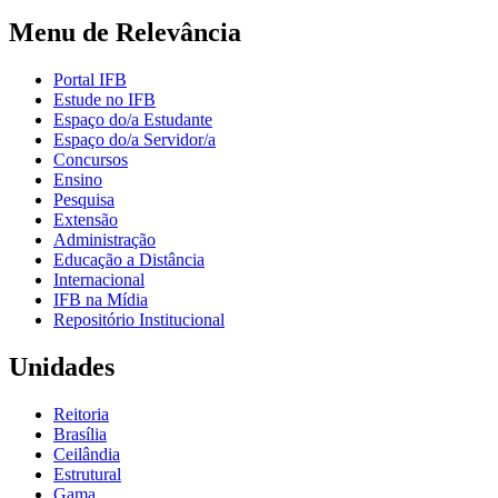
Menu de Relevância
Portal IFB
Estude no IFB
Espaço do/a Estudante
Espaço do/a Servidor/a
Concursos
Ensino
Pesquisa
Extensão
Administração
Educação a Distância
Internacional
IFB na Mídia
Repositório Institucional
Unidades
Reitoria
Brasília
Ceilândia
Estrutural
Gama