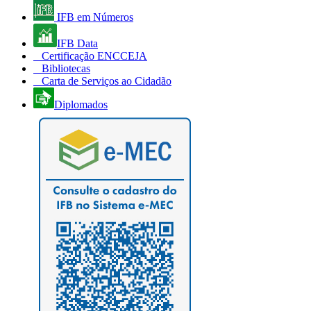
IFB em Números
IFB Data
Certificação ENCCEJA
Bibliotecas
Carta de Serviços ao Cidadão
Diplomados