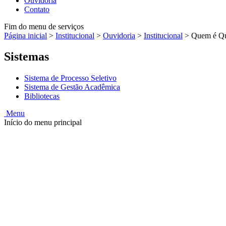
Ouvidoria
Contato
Fim do menu de serviços
Página inicial
>
Institucional
>
Ouvidoria
>
Institucional
>
Quem é Q
Sistemas
Sistema de Processo Seletivo
Sistema de Gestão Acadêmica
Bibliotecas
Menu
Início do menu principal