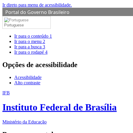
Ir direto para menu de acessibilidade.
Portal do Governo Brasileiro
Portuguese
Ir para o conteúdo
1
Ir para o menu
2
Ir para a busca
3
Ir para o rodapé
4
Opções de acessibilidade
Acessibilidade
Alto contraste
IFB
Instituto Federal de Brasília
Ministério da Educação