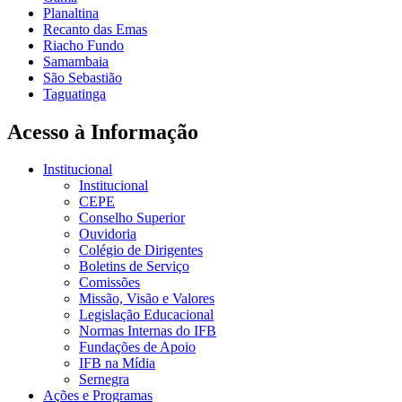
Planaltina
Recanto das Emas
Riacho Fundo
Samambaia
São Sebastião
Taguatinga
Acesso à Informação
Institucional
Institucional
CEPE
Conselho Superior
Ouvidoria
Colégio de Dirigentes
Boletins de Serviço
Comissões
Missão, Visão e Valores
Legislação Educacional
Normas Internas do IFB
Fundações de Apoio
IFB na Mídia
Sernegra
Ações e Programas