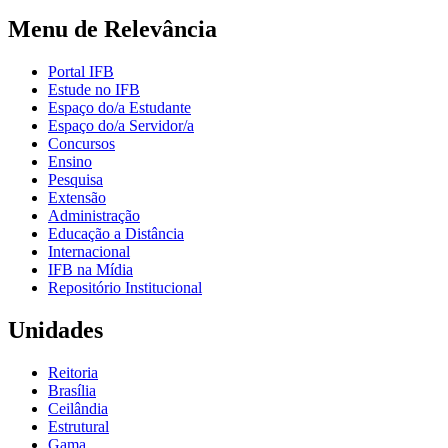
Menu de Relevância
Portal IFB
Estude no IFB
Espaço do/a Estudante
Espaço do/a Servidor/a
Concursos
Ensino
Pesquisa
Extensão
Administração
Educação a Distância
Internacional
IFB na Mídia
Repositório Institucional
Unidades
Reitoria
Brasília
Ceilândia
Estrutural
Gama