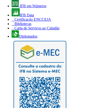
IFB em Números
IFB Data
Certificação ENCCEJA
Bibliotecas
Carta de Serviços ao Cidadão
Diplomados