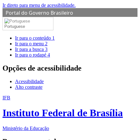
Ir direto para menu de acessibilidade.
Portal do Governo Brasileiro
Portuguese
Ir para o conteúdo
1
Ir para o menu
2
Ir para a busca
3
Ir para o rodapé
4
Opções de acessibilidade
Acessibilidade
Alto contraste
IFB
Instituto Federal de Brasília
Ministério da Educação