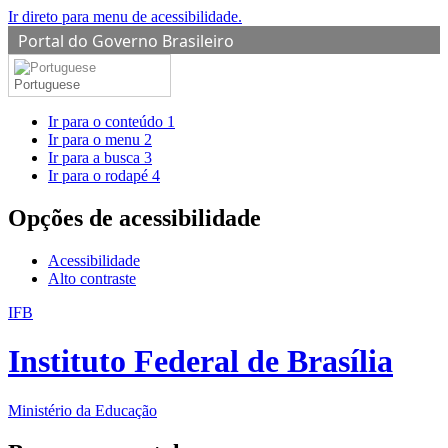
Ir direto para menu de acessibilidade.
Portal do Governo Brasileiro
Portuguese
Ir para o conteúdo
1
Ir para o menu
2
Ir para a busca
3
Ir para o rodapé
4
Opções de acessibilidade
Acessibilidade
Alto contraste
IFB
Instituto Federal de Brasília
Ministério da Educação