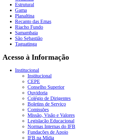
Estrutural
Gama
Planaltina
Recanto das Emas
Riacho Fundo
Samambaia
São Sebastião
Taguatinga
Acesso à Informação
Institucional
Institucional
CEPE
Conselho Superior
Ouvidoria
Colégio de Dirigentes
Boletins de Serviço
Comissões
Missão, Visão e Valores
Legislação Educacional
Normas Internas do IFB
Fundações de Apoio
IFB na Mídia