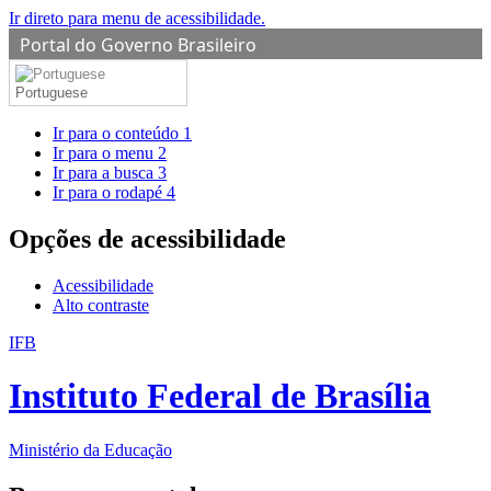
Ir direto para menu de acessibilidade.
Portal do Governo Brasileiro
Portuguese
Ir para o conteúdo
1
Ir para o menu
2
Ir para a busca
3
Ir para o rodapé
4
Opções de acessibilidade
Acessibilidade
Alto contraste
IFB
Instituto Federal de Brasília
Ministério da Educação