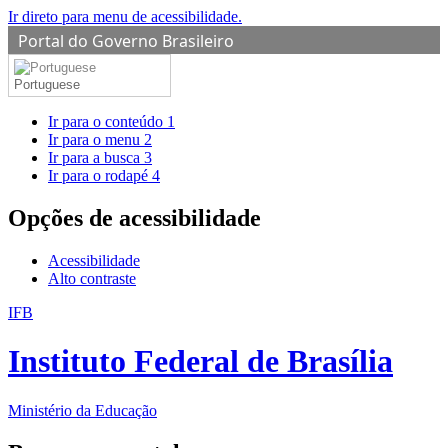
Ir direto para menu de acessibilidade.
Portal do Governo Brasileiro
Portuguese
Ir para o conteúdo
1
Ir para o menu
2
Ir para a busca
3
Ir para o rodapé
4
Opções de acessibilidade
Acessibilidade
Alto contraste
IFB
Instituto Federal de Brasília
Ministério da Educação