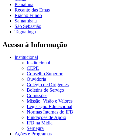
Planaltina
Recanto das Emas
Riacho Fundo
Samambaia
São Sebastião
Taguatinga
Acesso à Informação
Institucional
Institucional
CEPE
Conselho Superior
Ouvidoria
Colégio de Dirigentes
Boletins de Serviço
Comissões
Missão, Visão e Valores
Legislação Educacional
Normas Internas do IFB
Fundações de Apoio
IFB na Mídia
Sernegra
Ações e Programas