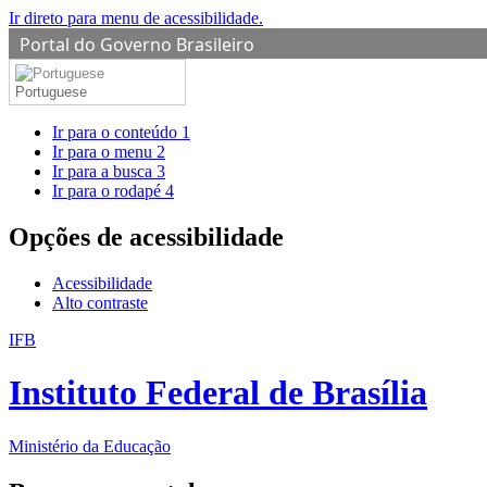
Ir direto para menu de acessibilidade.
Portal do Governo Brasileiro
Portuguese
Ir para o conteúdo
1
Ir para o menu
2
Ir para a busca
3
Ir para o rodapé
4
Opções de acessibilidade
Acessibilidade
Alto contraste
IFB
Instituto Federal de Brasília
Ministério da Educação