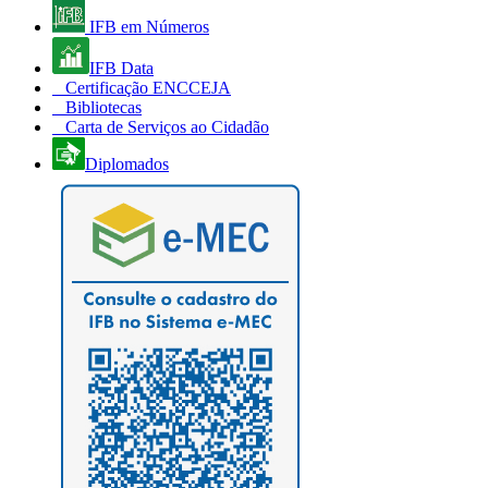
IFB em Números
IFB Data
Certificação ENCCEJA
Bibliotecas
Carta de Serviços ao Cidadão
Diplomados