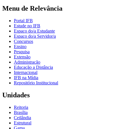
Menu de Relevância
Portal IFB
Estude no IFB
Espaço do/a Estudante
Espaço do/a Servidor/a
Concursos
Ensino
Pesquisa
Extensão
Administração
Educação a Distância
Internacional
IFB na Mídia
Repositório Institucional
Unidades
Reitoria
Brasília
Ceilândia
Estrutural
Gama