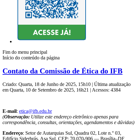
Fim do menu principal
Início do conteúdo da página
Contato da Comissão de Ética do IFB
Criado: Quarta, 18 de Junho de 2025, 15h10
|
Última atualização
em Quarta, 10 de Setembro de 2025, 16h21
|
Acessos: 4384
E-mail
:
etica@ifb.edu.br
(
Observação:
Utilize este endereço eletrônico apenas para
correspondência, consultas, orientações, agendamentos e dúvidas)
Endereço
: Setor de Autarquias Sul, Quadra 02, Lote n.° 03,
Edifício Siderbrás, Asa Sul. CEP: 70.070-906 — Brasília–DF