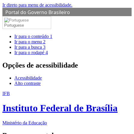
Ir direto para menu de acessibilidade.
Portal do Governo Brasileiro
Portuguese
Ir para o conteúdo
1
Ir para o menu
2
Ir para a busca
3
Ir para o rodapé
4
Opções de acessibilidade
Acessibilidade
Alto contraste
IFB
Instituto Federal de Brasília
Ministério da Educação