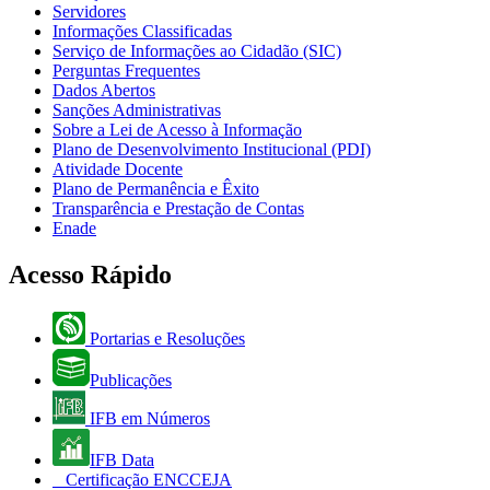
Servidores
Informações Classificadas
Serviço de Informações ao Cidadão (SIC)
Perguntas Frequentes
Dados Abertos
Sanções Administrativas
Sobre a Lei de Acesso à Informação
Plano de Desenvolvimento Institucional (PDI)
Atividade Docente
Plano de Permanência e Êxito
Transparência e Prestação de Contas
Enade
Acesso Rápido
Portarias e Resoluções
Publicações
IFB em Números
IFB Data
Certificação ENCCEJA