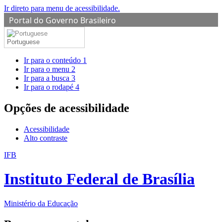
Ir direto para menu de acessibilidade.
Portal do Governo Brasileiro
Portuguese
Ir para o conteúdo
1
Ir para o menu
2
Ir para a busca
3
Ir para o rodapé
4
Opções de acessibilidade
Acessibilidade
Alto contraste
IFB
Instituto Federal de Brasília
Ministério da Educação