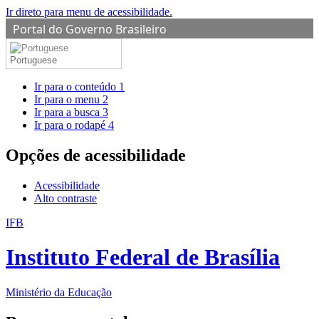
Ir direto para menu de acessibilidade.
Portal do Governo Brasileiro
Portuguese
Ir para o conteúdo
1
Ir para o menu
2
Ir para a busca
3
Ir para o rodapé
4
Opções de acessibilidade
Acessibilidade
Alto contraste
IFB
Instituto Federal de Brasília
Ministério da Educação