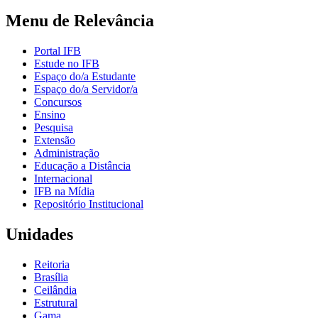
Menu de Relevância
Portal IFB
Estude no IFB
Espaço do/a Estudante
Espaço do/a Servidor/a
Concursos
Ensino
Pesquisa
Extensão
Administração
Educação a Distância
Internacional
IFB na Mídia
Repositório Institucional
Unidades
Reitoria
Brasília
Ceilândia
Estrutural
Gama