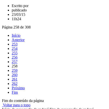
Escrito por
publicado
23/03/15
11h24
Página 258 de 308
Início
Anterior
253
254
255
256
257
258
259
260
261
262
Próximo
Fim
Fim do conteúdo da página
Voltar para o topo