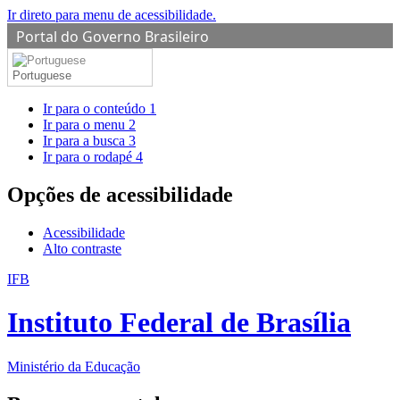
Ir direto para menu de acessibilidade.
Portal do Governo Brasileiro
Portuguese
Ir para o conteúdo
1
Ir para o menu
2
Ir para a busca
3
Ir para o rodapé
4
Opções de acessibilidade
Acessibilidade
Alto contraste
IFB
Instituto Federal de Brasília
Ministério da Educação