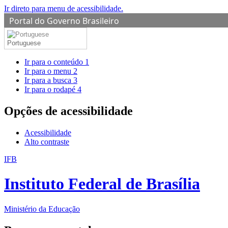
Ir direto para menu de acessibilidade.
Portal do Governo Brasileiro
Portuguese
Ir para o conteúdo
1
Ir para o menu
2
Ir para a busca
3
Ir para o rodapé
4
Opções de acessibilidade
Acessibilidade
Alto contraste
IFB
Instituto Federal de Brasília
Ministério da Educação