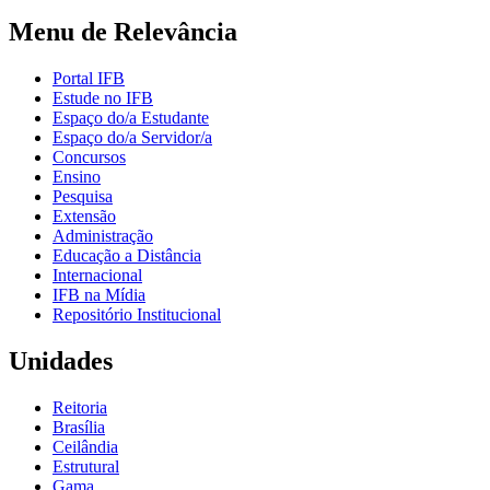
Menu de Relevância
Portal IFB
Estude no IFB
Espaço do/a Estudante
Espaço do/a Servidor/a
Concursos
Ensino
Pesquisa
Extensão
Administração
Educação a Distância
Internacional
IFB na Mídia
Repositório Institucional
Unidades
Reitoria
Brasília
Ceilândia
Estrutural
Gama