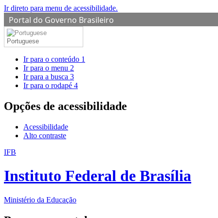
Ir direto para menu de acessibilidade.
Portal do Governo Brasileiro
Portuguese
Ir para o conteúdo
1
Ir para o menu
2
Ir para a busca
3
Ir para o rodapé
4
Opções de acessibilidade
Acessibilidade
Alto contraste
IFB
Instituto Federal de Brasília
Ministério da Educação