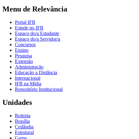
Menu de Relevância
Portal IFB
Estude no IFB
Espaço do/a Estudante
Espaço do/a Servidor/a
Concursos
Ensino
Pesquisa
Extensão
Administração
Educação a Distância
Internacional
IFB na Mídia
Repositório Institucional
Unidades
Reitoria
Brasília
Ceilândia
Estrutural
Gama