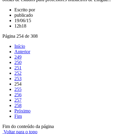
Escrito por
publicado
19/06/15
12h18
Página 254 de 308
Início
Anterior
249
250
251
252
253
254
255
256
257
258
Próximo
Fim
Fim do conteúdo da página
Voltar para o topo