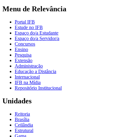
Menu de Relevância
Portal IFB
Estude no IFB
Espaço do/a Estudante
Espaço do/a Servidor/a
Concursos
Ensino
Pesquisa
Extensão
Administração
Educação a Distância
Internacional
IFB na Mídia
Repositório Institucional
Unidades
Reitoria
Brasília
Ceilândia
Estrutural
Gama