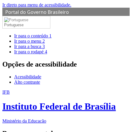
Ir direto para menu de acessibilidade.
Portal do Governo Brasileiro
Portuguese
Ir para o conteúdo
1
Ir para o menu
2
Ir para a busca
3
Ir para o rodapé
4
Opções de acessibilidade
Acessibilidade
Alto contraste
IFB
Instituto Federal de Brasília
Ministério da Educação