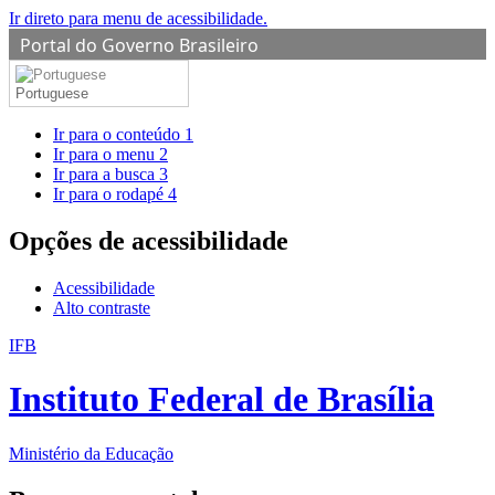
Ir direto para menu de acessibilidade.
Portal do Governo Brasileiro
Portuguese
Ir para o conteúdo
1
Ir para o menu
2
Ir para a busca
3
Ir para o rodapé
4
Opções de acessibilidade
Acessibilidade
Alto contraste
IFB
Instituto Federal de Brasília
Ministério da Educação