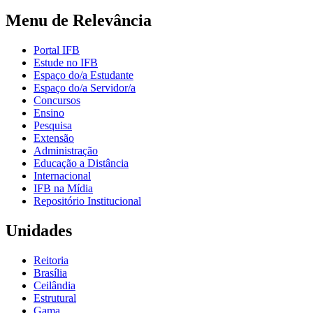
Menu de Relevância
Portal IFB
Estude no IFB
Espaço do/a Estudante
Espaço do/a Servidor/a
Concursos
Ensino
Pesquisa
Extensão
Administração
Educação a Distância
Internacional
IFB na Mídia
Repositório Institucional
Unidades
Reitoria
Brasília
Ceilândia
Estrutural
Gama