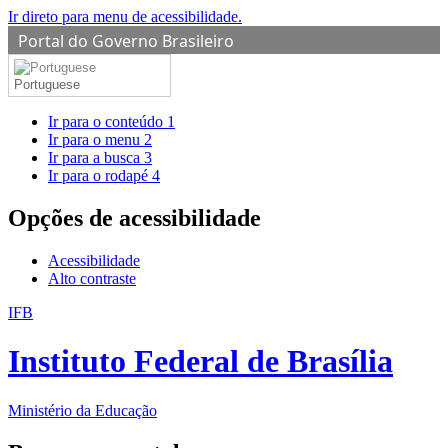
Ir direto para menu de acessibilidade.
Portal do Governo Brasileiro
Portuguese
Ir para o conteúdo
1
Ir para o menu
2
Ir para a busca
3
Ir para o rodapé
4
Opções de acessibilidade
Acessibilidade
Alto contraste
IFB
Instituto Federal de Brasília
Ministério da Educação