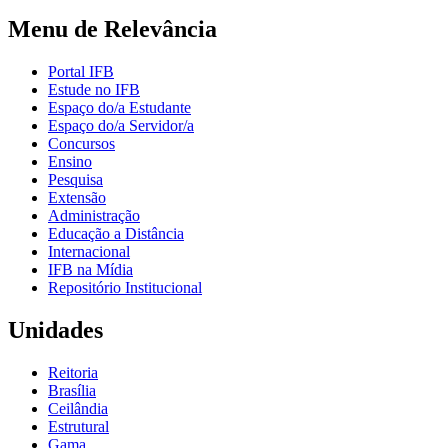
Menu de Relevância
Portal IFB
Estude no IFB
Espaço do/a Estudante
Espaço do/a Servidor/a
Concursos
Ensino
Pesquisa
Extensão
Administração
Educação a Distância
Internacional
IFB na Mídia
Repositório Institucional
Unidades
Reitoria
Brasília
Ceilândia
Estrutural
Gama