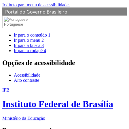
Ir direto para menu de acessibilidade.
Portal do Governo Brasileiro
Portuguese
Ir para o conteúdo
1
Ir para o menu
2
Ir para a busca
3
Ir para o rodapé
4
Opções de acessibilidade
Acessibilidade
Alto contraste
IFB
Instituto Federal de Brasília
Ministério da Educação