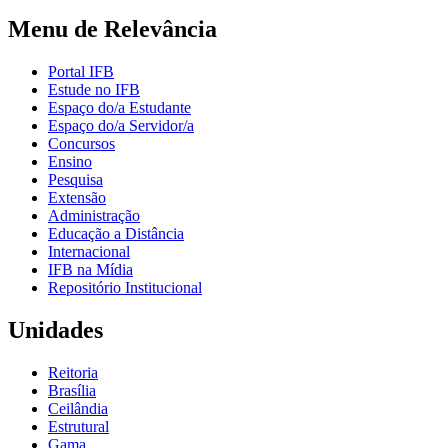
Menu de Relevância
Portal IFB
Estude no IFB
Espaço do/a Estudante
Espaço do/a Servidor/a
Concursos
Ensino
Pesquisa
Extensão
Administração
Educação a Distância
Internacional
IFB na Mídia
Repositório Institucional
Unidades
Reitoria
Brasília
Ceilândia
Estrutural
Gama