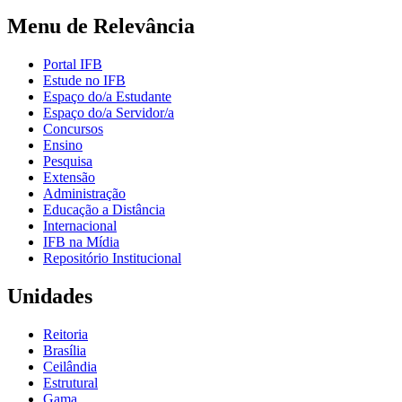
Menu de Relevância
Portal IFB
Estude no IFB
Espaço do/a Estudante
Espaço do/a Servidor/a
Concursos
Ensino
Pesquisa
Extensão
Administração
Educação a Distância
Internacional
IFB na Mídia
Repositório Institucional
Unidades
Reitoria
Brasília
Ceilândia
Estrutural
Gama