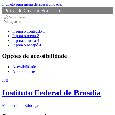
Ir direto para menu de acessibilidade.
Portal do Governo Brasileiro
Portuguese
Ir para o conteúdo
1
Ir para o menu
2
Ir para a busca
3
Ir para o rodapé
4
Opções de acessibilidade
Acessibilidade
Alto contraste
IFB
Instituto Federal de Brasília
Ministério da Educação