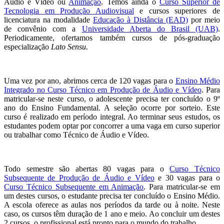
Áudio e Vídeo ou
Animação
. Temos ainda o
Curso Superior de
Tecnologia em Produção Audiovisual
e cursos superiores de
licenciatura na modalidade
Educação à Distância (EAD)
por meio
de convênio com a
Universidade Aberta do Brasil (UAB)
.
Periodicamente, ofertamos também cursos de pós-graduação
especialização
Lato Sensu.
Uma vez por ano, abrimos cerca de 120 vagas para o
Ensino Médio
Integrado no Curso Técnico em Produção de Áudio e Vídeo
. Para
matricular-se neste curso, o adolescente precisa ter concluído o 9º
ano do Ensino Fundamental. A seleção ocorre por sorteio. Este
curso é realizado em período integral. Ao terminar seus estudos, os
estudantes podem optar por concorrer a uma vaga em curso superior
ou trabalhar como Técnico de Áudio e Vídeo.
Todo semestre são abertas 80 vagas para o
Curso Técnico
Subsequente de Produção de Áudio e Vídeo
e 30 vagas para o
Curso Técnico Subsequente em Animação
. Para matricular-se em
um destes cursos, o estudante precisa ter concluído o Ensino Médio.
A escola oferece as aulas nos períodos da tarde ou à noite. Neste
caso, os cursos têm duração de 1 ano e meio. Ao concluir um destes
2 cursos, o profissional está pronto para o mundo do trabalho.