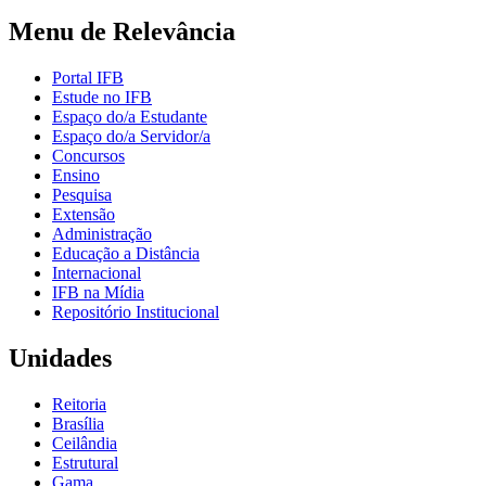
Menu de Relevância
Portal IFB
Estude no IFB
Espaço do/a Estudante
Espaço do/a Servidor/a
Concursos
Ensino
Pesquisa
Extensão
Administração
Educação a Distância
Internacional
IFB na Mídia
Repositório Institucional
Unidades
Reitoria
Brasília
Ceilândia
Estrutural
Gama