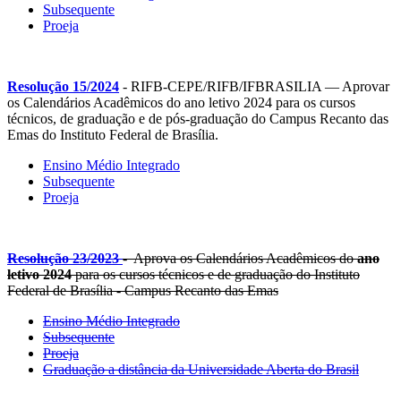
Subsequente
Proeja
Resolução 15/2024
- RIFB-CEPE/RIFB/IFBRASILIA — Aprovar
os Calendários Acadêmicos do ano letivo 2024 para os cursos
técnicos, de graduação e de pós-graduação do Campus Recanto das
Emas do Instituto Federal de Brasília.
Ensino Médio Integrado
Subsequente
Proeja
Resolução 23/2023
- Aprova os Calendários Acadêmicos do
ano
letivo 2024
para os cursos técnicos e de graduação do Instituto
Federal de Brasília - Campus Recanto das Emas
Ensino Médio Integrado
Subsequente
Proeja
Graduação a distância da Universidade Aberta do Brasil