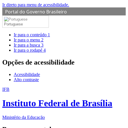
Ir direto para menu de acessibilidade.
Portal do Governo Brasileiro
Portuguese
Ir para o conteúdo
1
Ir para o menu
2
Ir para a busca
3
Ir para o rodapé
4
Opções de acessibilidade
Acessibilidade
Alto contraste
IFB
Instituto Federal de Brasília
Ministério da Educação