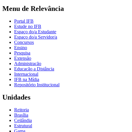
Menu de Relevância
Portal IFB
Estude no IFB
Espaço do/a Estudante
Espaço do/a Servidor/a
Concursos
Ensino
Pesquisa
Extensão
Administração
Educação a Distância
Internacional
IFB na Mídia
Repositório Institucional
Unidades
Reitoria
Brasília
Ceilândia
Estrutural
Gama