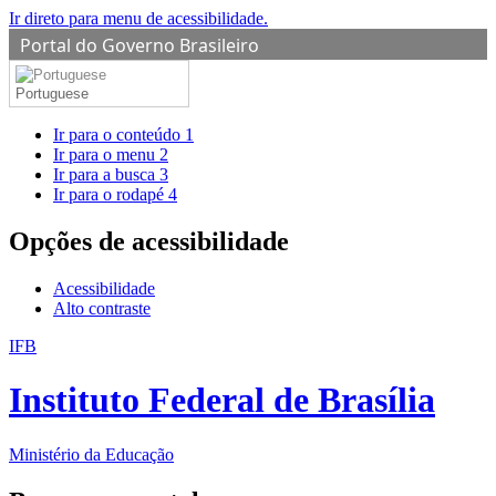
Ir direto para menu de acessibilidade.
Portal do Governo Brasileiro
Portuguese
Ir para o conteúdo
1
Ir para o menu
2
Ir para a busca
3
Ir para o rodapé
4
Opções de acessibilidade
Acessibilidade
Alto contraste
IFB
Instituto Federal de Brasília
Ministério da Educação