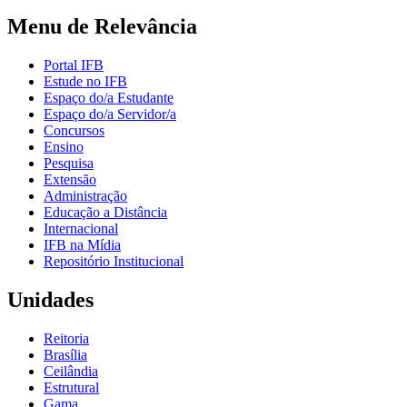
Menu de Relevância
Portal IFB
Estude no IFB
Espaço do/a Estudante
Espaço do/a Servidor/a
Concursos
Ensino
Pesquisa
Extensão
Administração
Educação a Distância
Internacional
IFB na Mídia
Repositório Institucional
Unidades
Reitoria
Brasília
Ceilândia
Estrutural
Gama