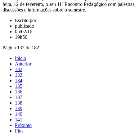
feira, 12 de fevereiro, o seu 11º Encontro Pedagógico com palestras,
discussões e informações sobre o semestre...
Escrito por
publicado
05/02/16
19h56
Página 137 de 182
Início
Anterior
132
133
134
135
136
137
138
139
140
141
Próximo
Fim