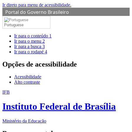
Ir direto para menu de acessibilidade.
Portal do Governo Brasileiro
Portuguese
Ir para o conteúdo
1
Ir para o menu
2
Ir para a busca
3
Ir para o rodapé
4
Opções de acessibilidade
Acessibilidade
Alto contraste
IFB
Instituto Federal de Brasília
Ministério da Educação