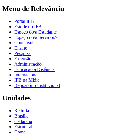
Menu de Relevância
Portal IFB
Estude no IFB
Espaço do/a Estudante
Espaço do/a Servidor/a
Concursos
Ensino
Pesquisa
Extensão
Administração
Educação a Distância
Internacional
IFB na Mídia
Repositório Institucional
Unidades
Reitoria
Brasília
Ceilândia
Estrutural
Gama