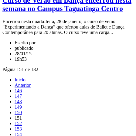
Curso de Verão em Dança encerrou nesta
semana no Campus Taguatinga Centro
Encerrou nesta quarta-feira, 28 de janeiro, o curso de verão
“Experimentando a Dança” que ofertou aulas de Ballet e Dança
Contemporânea para 20 alunas. O curso teve uma carga...
Escrito por
publicado
28/01/15
19h53
Página 151 de 182
Início
Anterior
146
147
148
149
150
151
152
153
154