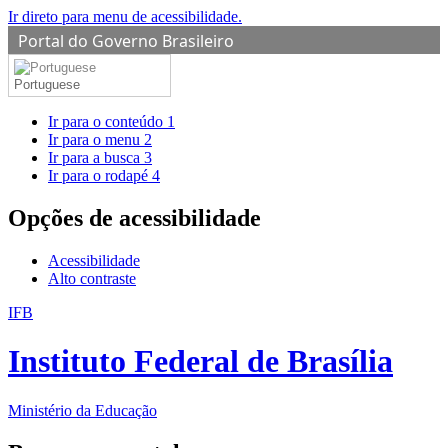
Ir direto para menu de acessibilidade.
Portal do Governo Brasileiro
Portuguese
Ir para o conteúdo
1
Ir para o menu
2
Ir para a busca
3
Ir para o rodapé
4
Opções de acessibilidade
Acessibilidade
Alto contraste
IFB
Instituto Federal de Brasília
Ministério da Educação