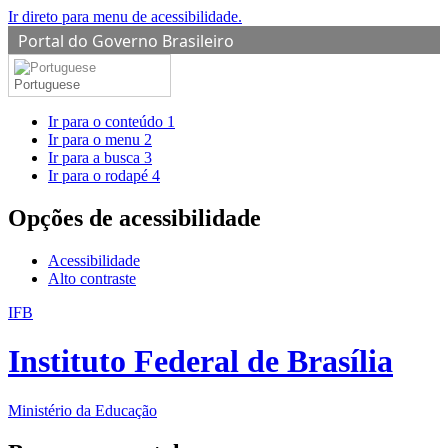
Ir direto para menu de acessibilidade.
Portal do Governo Brasileiro
Portuguese
Ir para o conteúdo
1
Ir para o menu
2
Ir para a busca
3
Ir para o rodapé
4
Opções de acessibilidade
Acessibilidade
Alto contraste
IFB
Instituto Federal de Brasília
Ministério da Educação