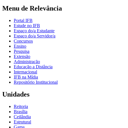
Menu de Relevância
Portal IFB
Estude no IFB
Espaço do/a Estudante
Espaço do/a Servidor/a
Concursos
Ensino
Pesquisa
Extensão
Administração
Educação a Distância
Internacional
IFB na Mídia
Repositório Institucional
Unidades
Reitoria
Brasília
Ceilândia
Estrutural
Gama