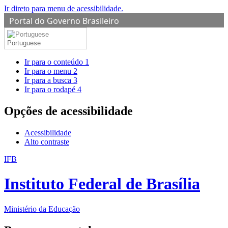
Ir direto para menu de acessibilidade.
Portal do Governo Brasileiro
Portuguese
Ir para o conteúdo
1
Ir para o menu
2
Ir para a busca
3
Ir para o rodapé
4
Opções de acessibilidade
Acessibilidade
Alto contraste
IFB
Instituto Federal de Brasília
Ministério da Educação