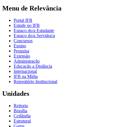
Menu de Relevância
Portal IFB
Estude no IFB
Espaço do/a Estudante
Espaço do/a Servidor/a
Concursos
Ensino
Pesquisa
Extensão
Administração
Educação a Distância
Internacional
IFB na Mídia
Repositório Institucional
Unidades
Reitoria
Brasília
Ceilândia
Estrutural
Gama