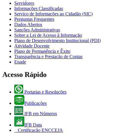
Servidores
Informações Classificadas
Serviço de Informações ao Cidadão (SIC)
Perguntas Frequentes
Dados Abertos
Sanções Administrativas
Sobre a Lei de Acesso à Informação
Plano de Desenvolvimento Institucional (PDI)
Atividade Docente
Plano de Permanência e Êxito
Transparência e Prestação de Contas
Enade
Acesso Rápido
Portarias e Resoluções
Publicações
IFB em Números
IFB Data
Certificação ENCCEJA