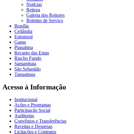
Notícias
Reitora
Galeria dos Reitores
Boletins de Serviço
Brasília
Ceilândia
Estrutural
Gama
Planaltina
Recanto das Emas
Riacho Fundo
Samambaia
São Sebastião
Taguatinga
Acesso à Informação
Institucional
Ações e Programas
Participação Social
Auditorias
Convênios e Transferências
Receitas e Despesas
Licitações e Contratos