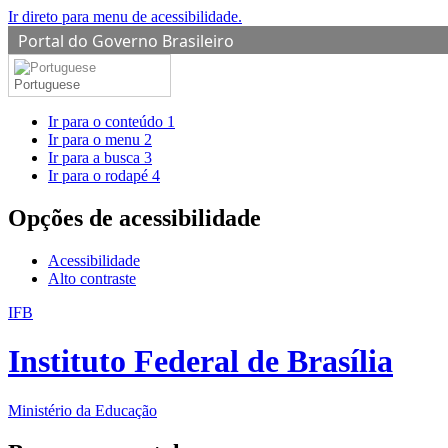
Ir direto para menu de acessibilidade.
Portal do Governo Brasileiro
Portuguese
Ir para o conteúdo
1
Ir para o menu
2
Ir para a busca
3
Ir para o rodapé
4
Opções de acessibilidade
Acessibilidade
Alto contraste
IFB
Instituto Federal de Brasília
Ministério da Educação