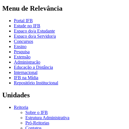
Menu de Relevância
Portal IFB
Estude no IFB
Espaço do/a Estudante
Espaço do/a Servidor/a
Concursos
Ensino
Pesquisa
Extensão
Administração
Educação a Distância
Internacional
IFB na Mídia
Repositório Institucional
Unidades
Reitoria
Sobre o IFB
Estrutura Administrativa
Pró-Reitorias
Contatos