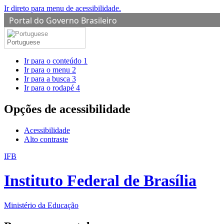
Ir direto para menu de acessibilidade.
Portal do Governo Brasileiro
Portuguese
Ir para o conteúdo
1
Ir para o menu
2
Ir para a busca
3
Ir para o rodapé
4
Opções de acessibilidade
Acessibilidade
Alto contraste
IFB
Instituto Federal de Brasília
Ministério da Educação