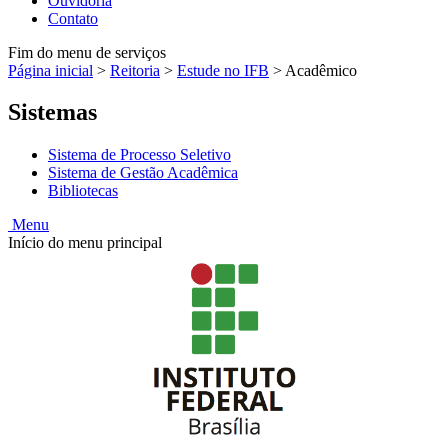
Ouvidoria
Contato
Fim do menu de serviços
Página inicial
>
Reitoria
>
Estude no IFB
>
Acadêmico
Sistemas
Sistema de Processo Seletivo
Sistema de Gestão Acadêmica
Bibliotecas
Menu
Início do menu principal