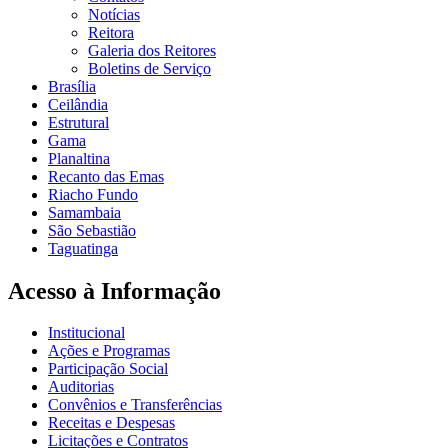
Notícias
Reitora
Galeria dos Reitores
Boletins de Serviço
Brasília
Ceilândia
Estrutural
Gama
Planaltina
Recanto das Emas
Riacho Fundo
Samambaia
São Sebastião
Taguatinga
Acesso à Informação
Institucional
Ações e Programas
Participação Social
Auditorias
Convênios e Transferências
Receitas e Despesas
Licitações e Contratos