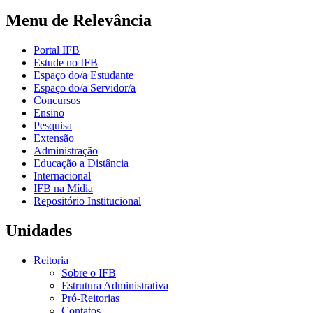
Menu de Relevância
Portal IFB
Estude no IFB
Espaço do/a Estudante
Espaço do/a Servidor/a
Concursos
Ensino
Pesquisa
Extensão
Administração
Educação a Distância
Internacional
IFB na Mídia
Repositório Institucional
Unidades
Reitoria
Sobre o IFB
Estrutura Administrativa
Pró-Reitorias
Contatos