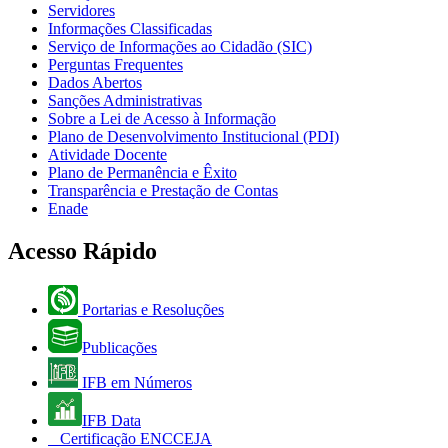
Servidores
Informações Classificadas
Serviço de Informações ao Cidadão (SIC)
Perguntas Frequentes
Dados Abertos
Sanções Administrativas
Sobre a Lei de Acesso à Informação
Plano de Desenvolvimento Institucional (PDI)
Atividade Docente
Plano de Permanência e Êxito
Transparência e Prestação de Contas
Enade
Acesso Rápido
Portarias e Resoluções
Publicações
IFB em Números
IFB Data
Certificação ENCCEJA