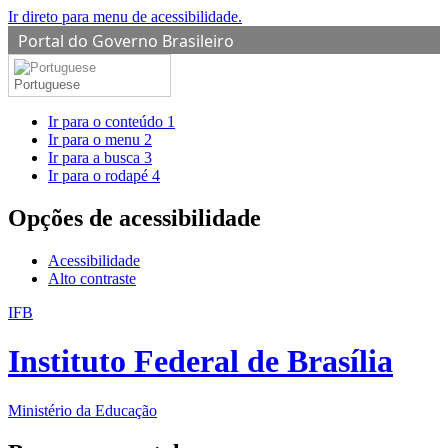
Ir direto para menu de acessibilidade.
Portal do Governo Brasileiro
Portuguese
Ir para o conteúdo
1
Ir para o menu
2
Ir para a busca
3
Ir para o rodapé
4
Opções de acessibilidade
Acessibilidade
Alto contraste
IFB
Instituto Federal de Brasília
Ministério da Educação