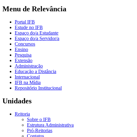
Menu de Relevância
Portal IFB
Estude no IFB
Espaço do/a Estudante
Espaço do/a Servidor/a
Concursos
Ensino
Pesquisa
Extensão
Administração
Educação a Distância
Internacional
IFB na Mídia
Repositório Institucional
Unidades
Reitoria
Sobre o IFB
Estrutura Administrativa
Pró-Reitorias
Contatos