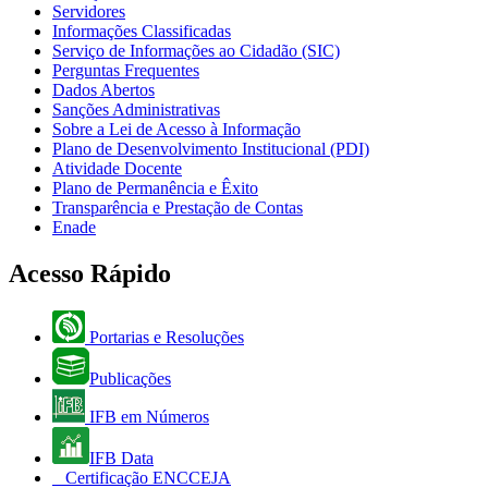
Servidores
Informações Classificadas
Serviço de Informações ao Cidadão (SIC)
Perguntas Frequentes
Dados Abertos
Sanções Administrativas
Sobre a Lei de Acesso à Informação
Plano de Desenvolvimento Institucional (PDI)
Atividade Docente
Plano de Permanência e Êxito
Transparência e Prestação de Contas
Enade
Acesso Rápido
Portarias e Resoluções
Publicações
IFB em Números
IFB Data
Certificação ENCCEJA