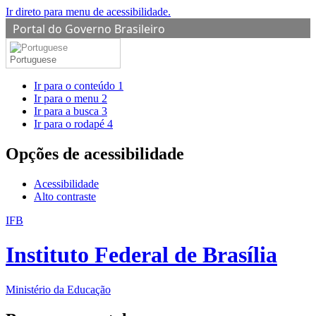
Ir direto para menu de acessibilidade.
Portal do Governo Brasileiro
Portuguese
Ir para o conteúdo
1
Ir para o menu
2
Ir para a busca
3
Ir para o rodapé
4
Opções de acessibilidade
Acessibilidade
Alto contraste
IFB
Instituto Federal de Brasília
Ministério da Educação