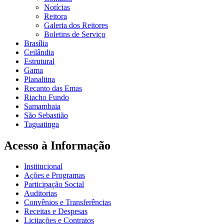
Notícias
Reitora
Galeria dos Reitores
Boletins de Serviço
Brasília
Ceilândia
Estrutural
Gama
Planaltina
Recanto das Emas
Riacho Fundo
Samambaia
São Sebastião
Taguatinga
Acesso à Informação
Institucional
Ações e Programas
Participação Social
Auditorias
Convênios e Transferências
Receitas e Despesas
Licitações e Contratos