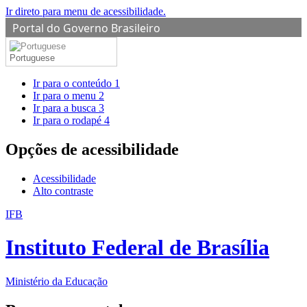
Ir direto para menu de acessibilidade.
Portal do Governo Brasileiro
Portuguese
Ir para o conteúdo
1
Ir para o menu
2
Ir para a busca
3
Ir para o rodapé
4
Opções de acessibilidade
Acessibilidade
Alto contraste
IFB
Instituto Federal de Brasília
Ministério da Educação