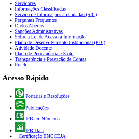
Servidores
Informações Classificadas
Serviço de Informações ao Cidadão (SIC)
Perguntas Frequentes
Dados Abertos
Sanções Administrativas
Sobre a Lei de Acesso à Informação
Plano de Desenvolvimento Institucional (PDI)
Atividade Docente
Plano de Permanência e Êxito
Transparência e Prestação de Contas
Enade
Acesso Rápido
Portarias e Resoluções
Publicações
IFB em Números
IFB Data
Certificação ENCCEJA