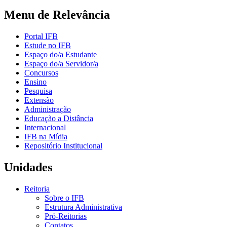
Menu de Relevância
Portal IFB
Estude no IFB
Espaço do/a Estudante
Espaço do/a Servidor/a
Concursos
Ensino
Pesquisa
Extensão
Administração
Educação a Distância
Internacional
IFB na Mídia
Repositório Institucional
Unidades
Reitoria
Sobre o IFB
Estrutura Administrativa
Pró-Reitorias
Contatos