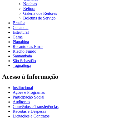
Notícias
Reitora
Galeria dos Reitores
Boletins de Serviço
Brasília
Ceilândia
Estrutural
Gama
Planaltina
Recanto das Emas
Riacho Fundo
Samambaia
São Sebastião
Taguatinga
Acesso à Informação
Institucional
Ações e Programas
Participação Social
Auditorias
Convênios e Transferências
Receitas e Despesas
Licitações e Contratos