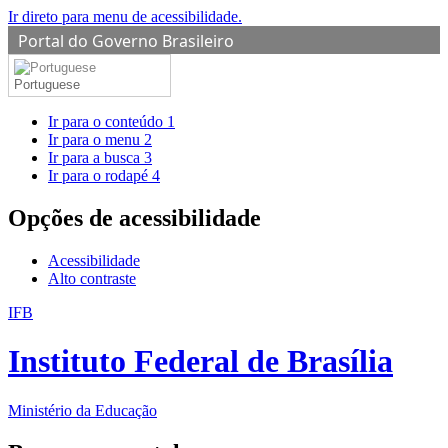
Ir direto para menu de acessibilidade.
Portal do Governo Brasileiro
Portuguese
Ir para o conteúdo
1
Ir para o menu
2
Ir para a busca
3
Ir para o rodapé
4
Opções de acessibilidade
Acessibilidade
Alto contraste
IFB
Instituto Federal de Brasília
Ministério da Educação