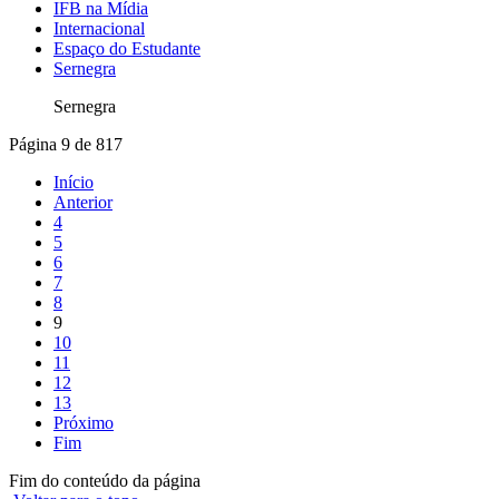
IFB na Mídia
Internacional
Espaço do Estudante
Sernegra
Sernegra
Página 9 de 817
Início
Anterior
4
5
6
7
8
9
10
11
12
13
Próximo
Fim
Fim do conteúdo da página