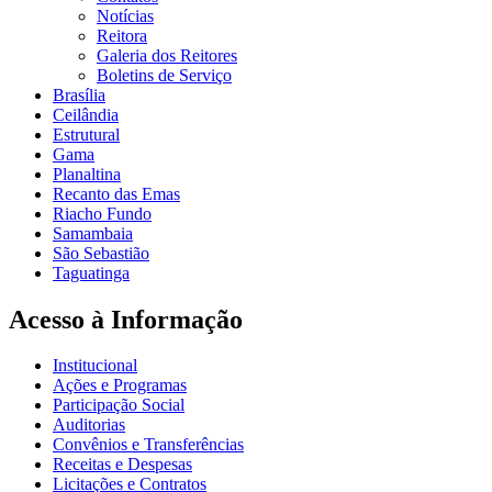
Notícias
Reitora
Galeria dos Reitores
Boletins de Serviço
Brasília
Ceilândia
Estrutural
Gama
Planaltina
Recanto das Emas
Riacho Fundo
Samambaia
São Sebastião
Taguatinga
Acesso à Informação
Institucional
Ações e Programas
Participação Social
Auditorias
Convênios e Transferências
Receitas e Despesas
Licitações e Contratos