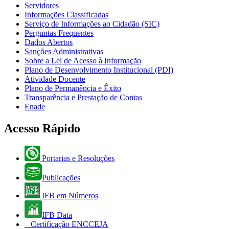
Servidores
Informações Classificadas
Serviço de Informações ao Cidadão (SIC)
Perguntas Frequentes
Dados Abertos
Sanções Administrativas
Sobre a Lei de Acesso à Informação
Plano de Desenvolvimento Institucional (PDI)
Atividade Docente
Plano de Permanência e Êxito
Transparência e Prestação de Contas
Enade
Acesso Rápido
Portarias e Resoluções
Publicações
IFB em Números
IFB Data
Certificação ENCCEJA