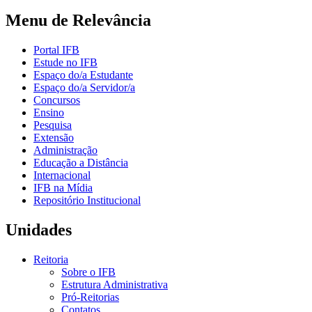
Menu de Relevância
Portal IFB
Estude no IFB
Espaço do/a Estudante
Espaço do/a Servidor/a
Concursos
Ensino
Pesquisa
Extensão
Administração
Educação a Distância
Internacional
IFB na Mídia
Repositório Institucional
Unidades
Reitoria
Sobre o IFB
Estrutura Administrativa
Pró-Reitorias
Contatos