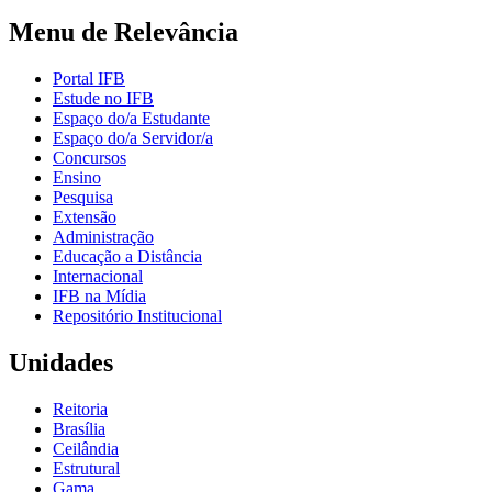
Menu de Relevância
Portal IFB
Estude no IFB
Espaço do/a Estudante
Espaço do/a Servidor/a
Concursos
Ensino
Pesquisa
Extensão
Administração
Educação a Distância
Internacional
IFB na Mídia
Repositório Institucional
Unidades
Reitoria
Brasília
Ceilândia
Estrutural
Gama