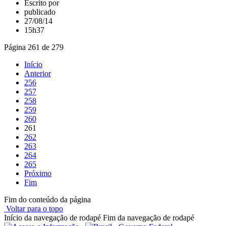
Escrito por
publicado
27/08/14
15h37
Página 261 de 279
Início
Anterior
256
257
258
259
260
261
262
263
264
265
Próximo
Fim
Fim do conteúdo da página
Voltar para o topo
Início da navegação de rodapé
Fim da navegação de rodapé