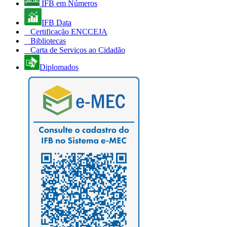
IFB em Números
IFB Data
Certificação ENCCEJA
Bibliotecas
Carta de Serviços ao Cidadão
Diplomados