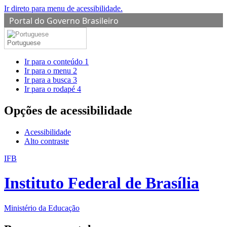
Ir direto para menu de acessibilidade.
Portal do Governo Brasileiro
Portuguese
Ir para o conteúdo
1
Ir para o menu
2
Ir para a busca
3
Ir para o rodapé
4
Opções de acessibilidade
Acessibilidade
Alto contraste
IFB
Instituto Federal de Brasília
Ministério da Educação