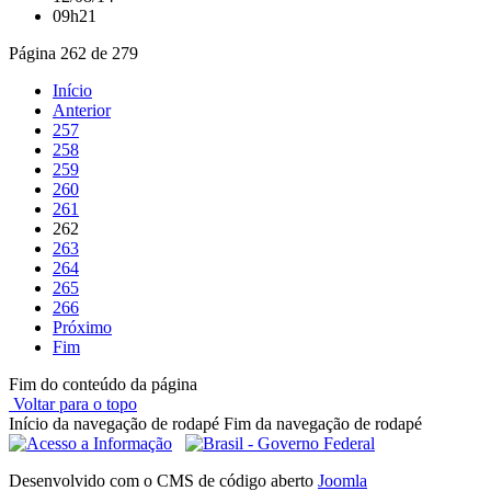
09h21
Página 262 de 279
Início
Anterior
257
258
259
260
261
262
263
264
265
266
Próximo
Fim
Fim do conteúdo da página
Voltar para o topo
Início da navegação de rodapé
Fim da navegação de rodapé
Desenvolvido com o CMS de código aberto
Joomla