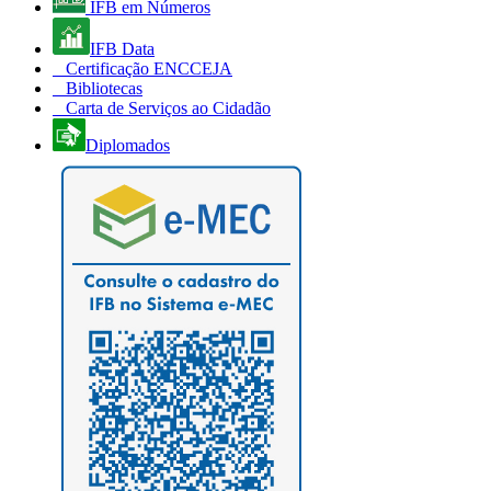
IFB em Números
IFB Data
Certificação ENCCEJA
Bibliotecas
Carta de Serviços ao Cidadão
Diplomados