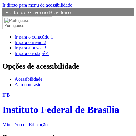
Ir direto para menu de acessibilidade.
Portal do Governo Brasileiro
Portuguese
Ir para o conteúdo
1
Ir para o menu
2
Ir para a busca
3
Ir para o rodapé
4
Opções de acessibilidade
Acessibilidade
Alto contraste
IFB
Instituto Federal de Brasília
Ministério da Educação