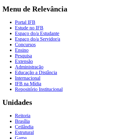
Menu de Relevância
Portal IFB
Estude no IFB
Espaço do/a Estudante
Espaço do/a Servidor/a
Concursos
Ensino
Pesquisa
Extensão
Administração
Educação a Distância
Internacional
IFB na Mídia
Repositório Institucional
Unidades
Reitoria
Brasília
Ceilândia
Estrutural
Gama