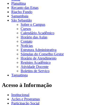
Planaltina
Recanto das Emas
Riacho Fundo
Samambaia
São Sebastião
Sobre o Campus
Cursos
Calendário Acadêmico
Horário das Aulas
Contato
Notícias
Estrutura Administrativa
Súmulas do Conselho Gestor
Horário de Atendimento
Registro Acadêmico
Atividade Docente
Boletins de Serviço
Taguatinga
Acesso à Informação
Institucional
Ações e Programas
Participação Social