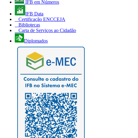
IFB em Números
IFB Data
Certificação ENCCEJA
Bibliotecas
Carta de Serviços ao Cidadão
Diplomados