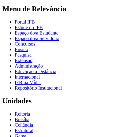
Menu de Relevância
Portal IFB
Estude no IFB
Espaço do/a Estudante
Espaço do/a Servidor/a
Concursos
Ensino
Pesquisa
Extensão
Administração
Educação a Distância
Internacional
IFB na Mídia
Repositório Institucional
Unidades
Reitoria
Brasília
Ceilândia
Estrutural
Gama