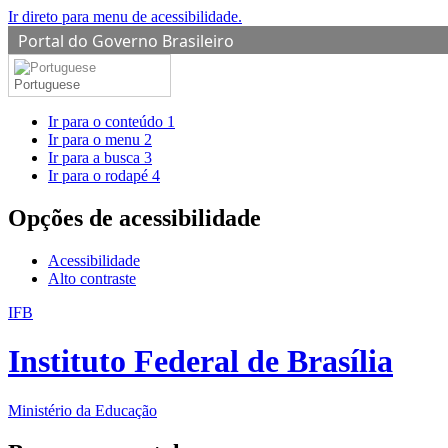
Ir direto para menu de acessibilidade.
Portal do Governo Brasileiro
Portuguese
Ir para o conteúdo
1
Ir para o menu
2
Ir para a busca
3
Ir para o rodapé
4
Opções de acessibilidade
Acessibilidade
Alto contraste
IFB
Instituto Federal de Brasília
Ministério da Educação