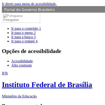
Ir direto para menu de acessibilidade.
Portal do Governo Brasileiro
Portuguese
Ir para o conteúdo
1
Ir para o menu
2
Ir para a busca
3
Ir para o rodapé
4
Opções de acessibilidade
Acessibilidade
Alto contraste
IFB
Instituto Federal de Brasília
Ministério da Educação