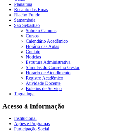
Planaltina
Recanto das Emas
Riacho Fundo
Samambaia
São Sebastião
Sobre o Campus
Cursos
Calendário Acadêmico
Horário das Aulas
Contato
Notícias
Estrutura Administrativa
Súmulas do Conselho Gestor
Horário de Atendimento
Registro Acadêmico
Atividade Docente
Boletins de Serviço
Taguatinga
Acesso à Informação
Institucional
Ações e Programas
Participação Social