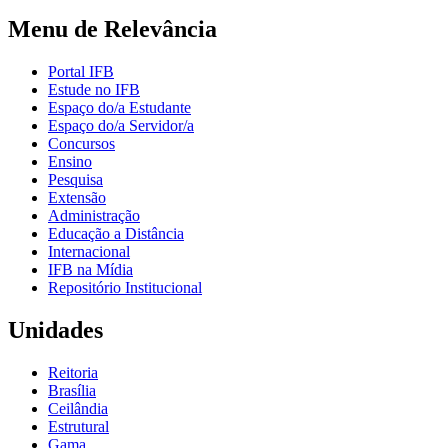
Menu de Relevância
Portal IFB
Estude no IFB
Espaço do/a Estudante
Espaço do/a Servidor/a
Concursos
Ensino
Pesquisa
Extensão
Administração
Educação a Distância
Internacional
IFB na Mídia
Repositório Institucional
Unidades
Reitoria
Brasília
Ceilândia
Estrutural
Gama