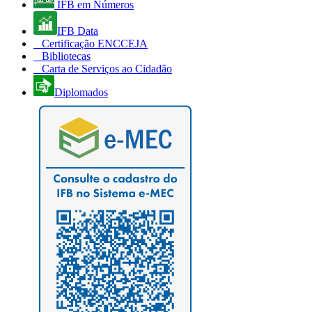
IFB em Números
IFB Data
Certificação ENCCEJA
Bibliotecas
Carta de Serviços ao Cidadão
Diplomados