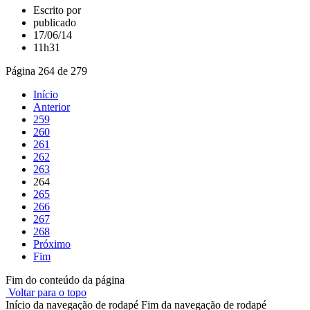
Escrito por
publicado
17/06/14
11h31
Página 264 de 279
Início
Anterior
259
260
261
262
263
264
265
266
267
268
Próximo
Fim
Fim do conteúdo da página
Voltar para o topo
Início da navegação de rodapé
Fim da navegação de rodapé