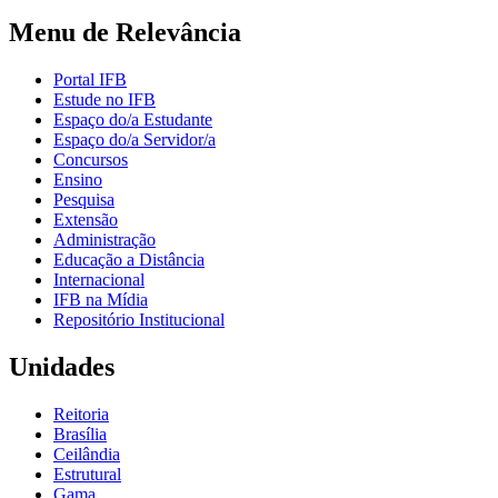
Menu de Relevância
Portal IFB
Estude no IFB
Espaço do/a Estudante
Espaço do/a Servidor/a
Concursos
Ensino
Pesquisa
Extensão
Administração
Educação a Distância
Internacional
IFB na Mídia
Repositório Institucional
Unidades
Reitoria
Brasília
Ceilândia
Estrutural
Gama