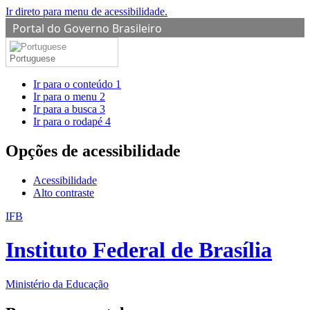
Ir direto para menu de acessibilidade.
Portal do Governo Brasileiro
Portuguese
Ir para o conteúdo
1
Ir para o menu
2
Ir para a busca
3
Ir para o rodapé
4
Opções de acessibilidade
Acessibilidade
Alto contraste
IFB
Instituto Federal de Brasília
Ministério da Educação