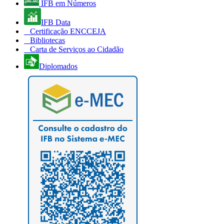
IFB em Números
IFB Data
Certificação ENCCEJA
Bibliotecas
Carta de Serviços ao Cidadão
Diplomados