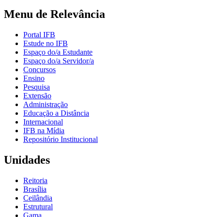
Menu de Relevância
Portal IFB
Estude no IFB
Espaço do/a Estudante
Espaço do/a Servidor/a
Concursos
Ensino
Pesquisa
Extensão
Administração
Educação a Distância
Internacional
IFB na Mídia
Repositório Institucional
Unidades
Reitoria
Brasília
Ceilândia
Estrutural
Gama