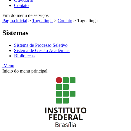
Ouvidoria
Contato
Fim do menu de serviços
Página inicial
>
Taguatinga
>
Contato
>
Taguatinga
Sistemas
Sistema de Processo Seletivo
Sistema de Gestão Acadêmica
Bibliotecas
Menu
Início do menu principal