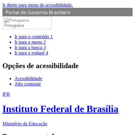
Ir direto para menu de acessibilidade.
Portal do Governo Brasileiro
Portuguese
Ir para o conteúdo
1
Ir para o menu
2
Ir para a busca
3
Ir para o rodapé
4
Opções de acessibilidade
Acessibilidade
Alto contraste
IFB
Instituto Federal de Brasília
Ministério da Educação