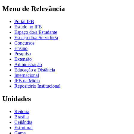
Menu de Relevância
Portal IFB
Estude no IFB
Espaço do/a Estudante
Espaço do/a Servidor/a
Concursos
Ensino
Pesquisa
Extensão
Administração
Educação a Distância
Internacional
IFB na Mídia
Repositório Institucional
Unidades
Reitoria
Brasília
Ceilândia
Estrutural
Gama