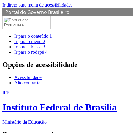
Ir direto para menu de acessibilidade.
Portal do Governo Brasileiro
Portuguese
Ir para o conteúdo
1
Ir para o menu
2
Ir para a busca
3
Ir para o rodapé
4
Opções de acessibilidade
Acessibilidade
Alto contraste
IFB
Instituto Federal de Brasília
Ministério da Educação