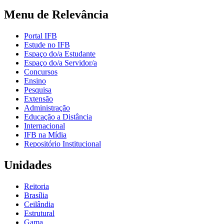
Menu de Relevância
Portal IFB
Estude no IFB
Espaço do/a Estudante
Espaço do/a Servidor/a
Concursos
Ensino
Pesquisa
Extensão
Administração
Educação a Distância
Internacional
IFB na Mídia
Repositório Institucional
Unidades
Reitoria
Brasília
Ceilândia
Estrutural
Gama