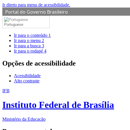
Ir direto para menu de acessibilidade.
Portal do Governo Brasileiro
Portuguese
Ir para o conteúdo
1
Ir para o menu
2
Ir para a busca
3
Ir para o rodapé
4
Opções de acessibilidade
Acessibilidade
Alto contraste
IFB
Instituto Federal de Brasília
Ministério da Educação