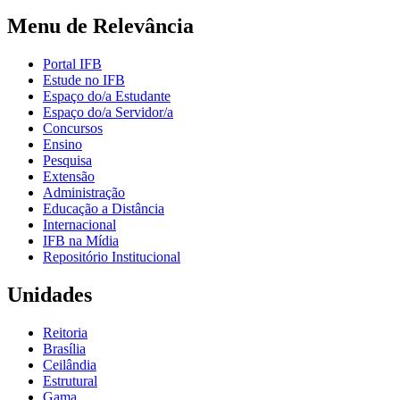
Menu de Relevância
Portal IFB
Estude no IFB
Espaço do/a Estudante
Espaço do/a Servidor/a
Concursos
Ensino
Pesquisa
Extensão
Administração
Educação a Distância
Internacional
IFB na Mídia
Repositório Institucional
Unidades
Reitoria
Brasília
Ceilândia
Estrutural
Gama