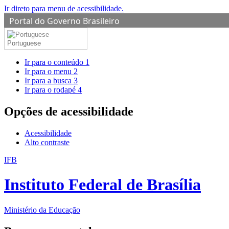
Ir direto para menu de acessibilidade.
Portal do Governo Brasileiro
Portuguese
Ir para o conteúdo
1
Ir para o menu
2
Ir para a busca
3
Ir para o rodapé
4
Opções de acessibilidade
Acessibilidade
Alto contraste
IFB
Instituto Federal de Brasília
Ministério da Educação