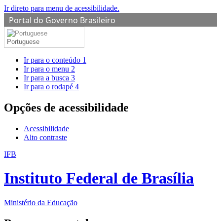
Ir direto para menu de acessibilidade.
Portal do Governo Brasileiro
Portuguese
Ir para o conteúdo
1
Ir para o menu
2
Ir para a busca
3
Ir para o rodapé
4
Opções de acessibilidade
Acessibilidade
Alto contraste
IFB
Instituto Federal de Brasília
Ministério da Educação