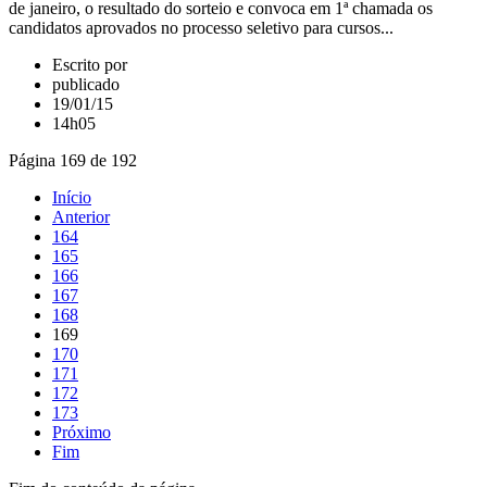
de janeiro, o resultado do sorteio e convoca em 1ª chamada os
candidatos aprovados no processo seletivo para cursos...
Escrito por
publicado
19/01/15
14h05
Página 169 de 192
Início
Anterior
164
165
166
167
168
169
170
171
172
173
Próximo
Fim