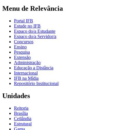
Menu de Relevância
Portal IFB
Estude no IFB
Espaço do/a Estudante
Espaço do/a Servidor/a
Concursos
Ensino
Pesquisa
Extensão
Administração
Educação a Distância
Internacional
IFB na Mídia
Repositório Institucional
Unidades
Reitoria
Brasília
Ceilândia
Estrutural
Gama