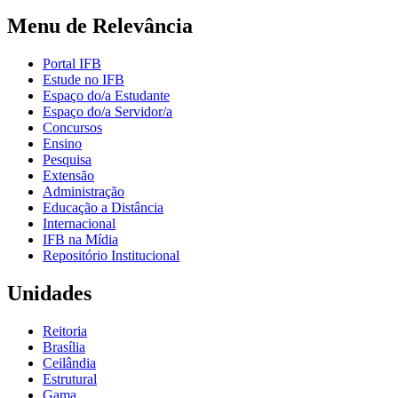
Menu de Relevância
Portal IFB
Estude no IFB
Espaço do/a Estudante
Espaço do/a Servidor/a
Concursos
Ensino
Pesquisa
Extensão
Administração
Educação a Distância
Internacional
IFB na Mídia
Repositório Institucional
Unidades
Reitoria
Brasília
Ceilândia
Estrutural
Gama