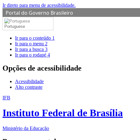
Ir direto para menu de acessibilidade.
Portal do Governo Brasileiro
Portuguese
Ir para o conteúdo
1
Ir para o menu
2
Ir para a busca
3
Ir para o rodapé
4
Opções de acessibilidade
Acessibilidade
Alto contraste
IFB
Instituto Federal de Brasília
Ministério da Educação