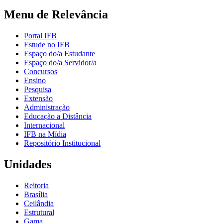
Menu de Relevância
Portal IFB
Estude no IFB
Espaço do/a Estudante
Espaço do/a Servidor/a
Concursos
Ensino
Pesquisa
Extensão
Administração
Educação a Distância
Internacional
IFB na Mídia
Repositório Institucional
Unidades
Reitoria
Brasília
Ceilândia
Estrutural
Gama