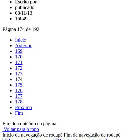
Escrito por
publicado
08/11/13
16h49
Página 174 de 192
Início
Anterior
169
170
171
172
173
174
175
176
177
178
Próximo
Fim
Fim do conteúdo da página
Voltar para o topo
Início da navegação de rodapé
Fim da navegação de rodapé