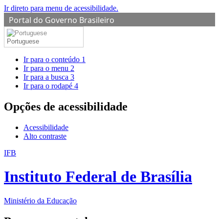
Ir direto para menu de acessibilidade.
Portal do Governo Brasileiro
Portuguese
Ir para o conteúdo
1
Ir para o menu
2
Ir para a busca
3
Ir para o rodapé
4
Opções de acessibilidade
Acessibilidade
Alto contraste
IFB
Instituto Federal de Brasília
Ministério da Educação