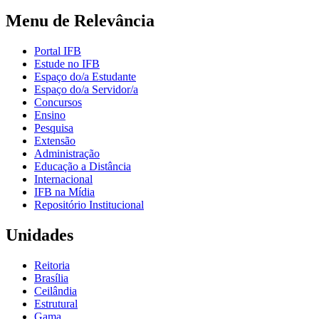
Menu de Relevância
Portal IFB
Estude no IFB
Espaço do/a Estudante
Espaço do/a Servidor/a
Concursos
Ensino
Pesquisa
Extensão
Administração
Educação a Distância
Internacional
IFB na Mídia
Repositório Institucional
Unidades
Reitoria
Brasília
Ceilândia
Estrutural
Gama