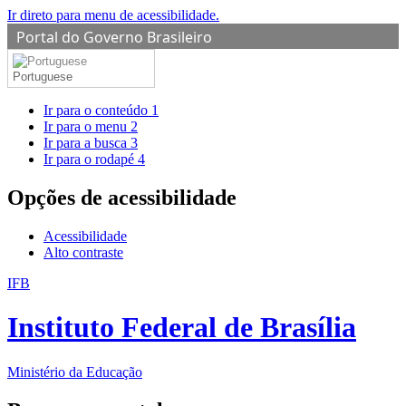
Ir direto para menu de acessibilidade.
Portal do Governo Brasileiro
Portuguese
Ir para o conteúdo
1
Ir para o menu
2
Ir para a busca
3
Ir para o rodapé
4
Opções de acessibilidade
Acessibilidade
Alto contraste
IFB
Instituto Federal de Brasília
Ministério da Educação