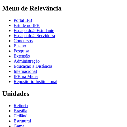
Menu de Relevância
Portal IFB
Estude no IFB
Espaço do/a Estudante
Espaço do/a Servidor/a
Concursos
Ensino
Pesquisa
Extensão
Administração
Educação a Distância
Internacional
IFB na Mídia
Repositório Institucional
Unidades
Reitoria
Brasília
Ceilândia
Estrutural
Gama