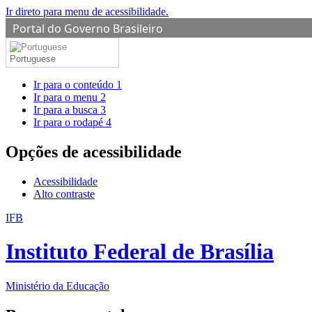
Ir direto para menu de acessibilidade.
Portal do Governo Brasileiro
Portuguese
Ir para o conteúdo
1
Ir para o menu
2
Ir para a busca
3
Ir para o rodapé
4
Opções de acessibilidade
Acessibilidade
Alto contraste
IFB
Instituto Federal de Brasília
Ministério da Educação