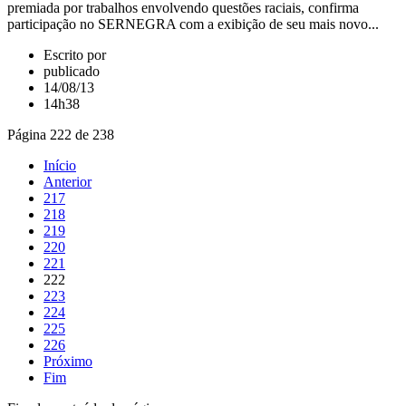
premiada por trabalhos envolvendo questões raciais, confirma
participação no SERNEGRA com a exibição de seu mais novo...
Escrito por
publicado
14/08/13
14h38
Página 222 de 238
Início
Anterior
217
218
219
220
221
222
223
224
225
226
Próximo
Fim