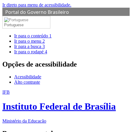
Ir direto para menu de acessibilidade.
Portal do Governo Brasileiro
Portuguese
Ir para o conteúdo
1
Ir para o menu
2
Ir para a busca
3
Ir para o rodapé
4
Opções de acessibilidade
Acessibilidade
Alto contraste
IFB
Instituto Federal de Brasília
Ministério da Educação