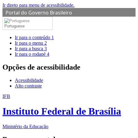
Ir direto para menu de acessibilidade.
Portal do Governo Brasileiro
Portuguese
Ir para o conteúdo
1
Ir para o menu
2
Ir para a busca
3
Ir para o rodapé
4
Opções de acessibilidade
Acessibilidade
Alto contraste
IFB
Instituto Federal de Brasília
Ministério da Educação